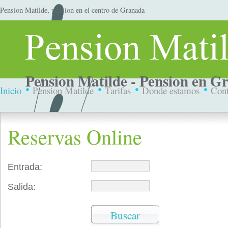
Pension Matilde, pension en el centro de Granada
Pension Matilde - Pension en G
Inicio
Pension Matilde
Tarifas
Donde estamos
Cont
Reservas Online
Entrada:
Salida: