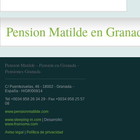
Pension Matilde en Grana
Pension Matilde - Pension en Granada -
Pensiones Granada
C/ Puentezuelas, 46 - 18002 - Granada -
España - H/GR/00914
Tel +0034 958 26 34 29 - Fax +0034 958 25 57
08
www.pensionmatilde.com
www.sleeping-in.com
| Desarrollo:
www.fnsrooms.com
Aviso legal
|
Política de privacidad